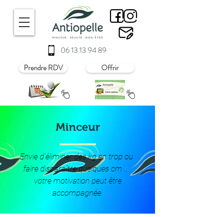
06 13 13 94 89
Prendre RDV
Offrir
Minceur
Envie d'éliminer des kg en trop
ou
faire disparaître quelques cm ....
votre motivation peut être
accompagnée.