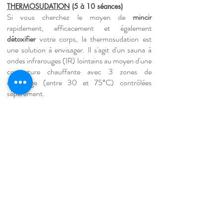
THERMOSUDATION
(5 à 10 séances)
Si vous cherchez le moyen de
mincir
rapidement, efficacement et également
détoxifier
votre corps, la thermosudation est
une solution à envisager. Il s'agit d'un sauna à
ondes infrarouges (IR) lointains au moyen d'une
couv
erture chauffante avec 3 zones de
chauffage (entre 30 et 75°C) contrôlées
séparément.
Cette thérapie provoque une sudation du corps
trois fois plus importante
qu'en temps normal,
ce qui permet d'éliminer les toxines beaucoup