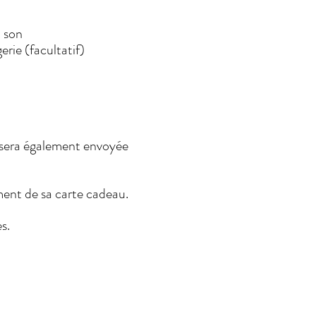
t son
rie (facultatif)
-si sera également envoyée
ment de sa carte cadeau.
s.