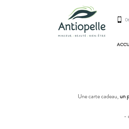
06
ACCU
Une carte cadeau,
un p
- 