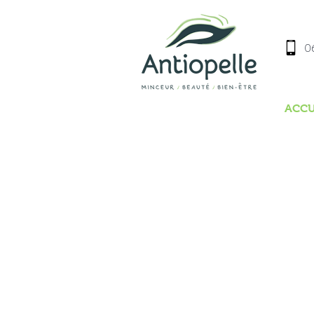
06
ACCU